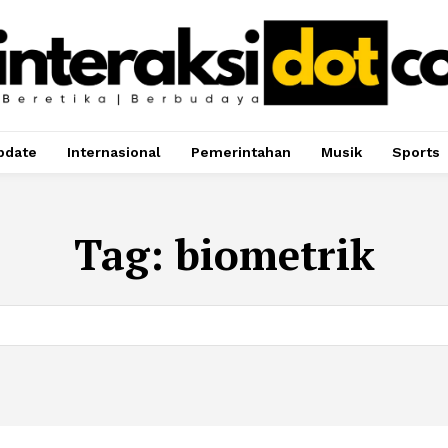
pdate
Internasional
Pemerintahan
Musik
Sports
Tag:
biometrik