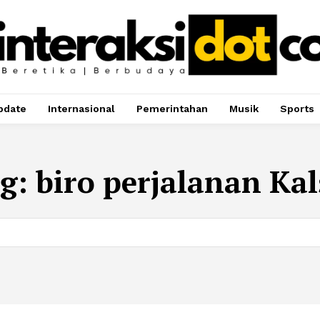
pdate
Internasional
Pemerintahan
Musik
Sports
g:
biro perjalanan Kal