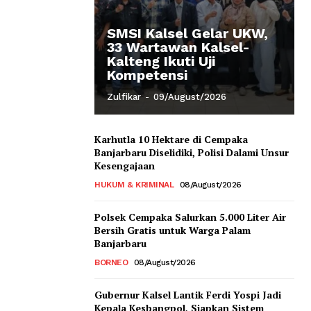
SMSI Kalsel Gelar UKW,
33 Wartawan Kalsel-
Kalteng Ikuti Uji
Kompetensi
Zulfikar
-
09/August/2026
Karhutla 10 Hektare di Cempaka
Banjarbaru Diselidiki, Polisi Dalami Unsur
Kesengajaan
HUKUM & KRIMINAL
08/August/2026
Polsek Cempaka Salurkan 5.000 Liter Air
Bersih Gratis untuk Warga Palam
Banjarbaru
BORNEO
08/August/2026
Gubernur Kalsel Lantik Ferdi Yospi Jadi
Kepala Kesbangpol, Siapkan Sistem