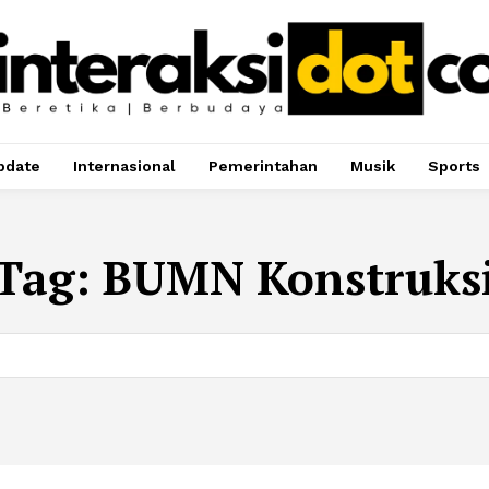
pdate
Internasional
Pemerintahan
Musik
Sports
Tag:
BUMN Konstruks