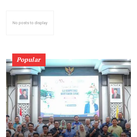
No posts to display
Popular