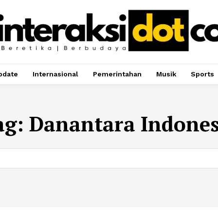
pdate
Internasional
Pemerintahan
Musik
Sports
ag:
Danantara Indones