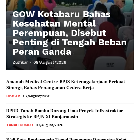
GOW Kotabaru Bahas
Kesehatan Mental
Perempuan, Disebut
Penting di Tengah Beban
Peran Ganda
Zulfikar
-
08/August/2026
Amanah Medical Centre-BPJS Ketenagakerjaan Perkuat
Sinergi, Bahas Penanganan Cedera Kerja
BPJSTK
07/August/2026
DPRD Tanah Bumbu Dorong Lima Proyek Infrastruktur
Strategis ke BPJN XI Banjarmasin
TANAH BUMBU
07/August/2026
Wali Kota Banjarmasin Temui Pemenang Doorprize Salat