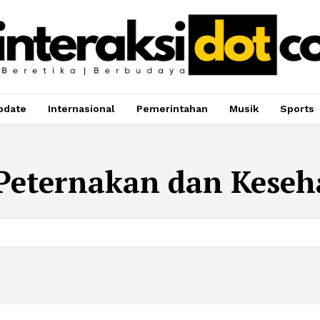
pdate
Internasional
Pemerintahan
Musik
Sports
 Peternakan dan Kese