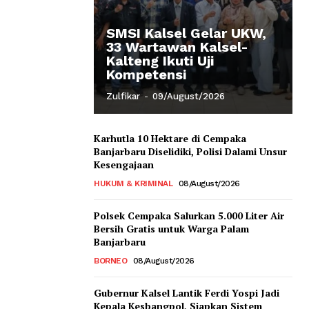
SMSI Kalsel Gelar UKW,
33 Wartawan Kalsel-
Kalteng Ikuti Uji
Kompetensi
Zulfikar
-
09/August/2026
Karhutla 10 Hektare di Cempaka
Banjarbaru Diselidiki, Polisi Dalami Unsur
Kesengajaan
HUKUM & KRIMINAL
08/August/2026
Polsek Cempaka Salurkan 5.000 Liter Air
Bersih Gratis untuk Warga Palam
Banjarbaru
BORNEO
08/August/2026
Gubernur Kalsel Lantik Ferdi Yospi Jadi
Kepala Kesbangpol, Siapkan Sistem