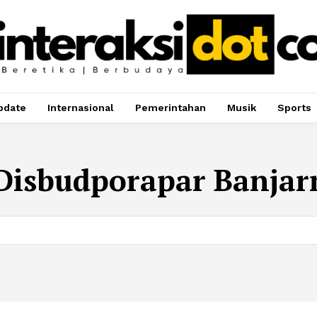
pdate
Internasional
Pemerintahan
Musik
Sports
Disbudporapar Banjar