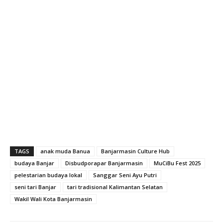
TAGS
anak muda Banua
Banjarmasin Culture Hub
budaya Banjar
Disbudporapar Banjarmasin
MuCiBu Fest 2025
pelestarian budaya lokal
Sanggar Seni Ayu Putri
seni tari Banjar
tari tradisional Kalimantan Selatan
Wakil Wali Kota Banjarmasin