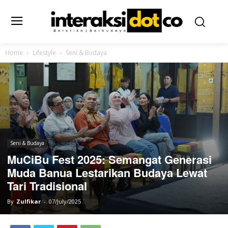
Home
Lifestyle
Seni & Budaya
Seni & Budaya
MuCiBu Fest 2025: Semangat Generasi
Muda Banua Lestarikan Budaya Lewat
Tari Tradisional
By
Zulfikar
-
07/July/2025