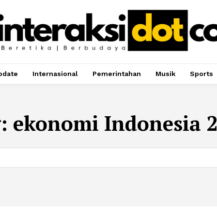
pdate
Internasional
Pemerintahan
Musik
Sports
g:
ekonomi Indonesia 