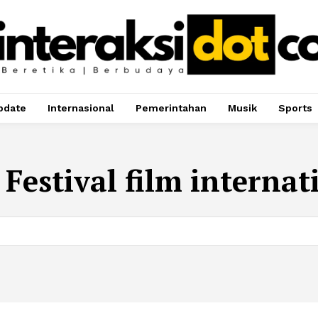
pdate
Internasional
Pemerintahan
Musik
Sports
:
Festival film internat