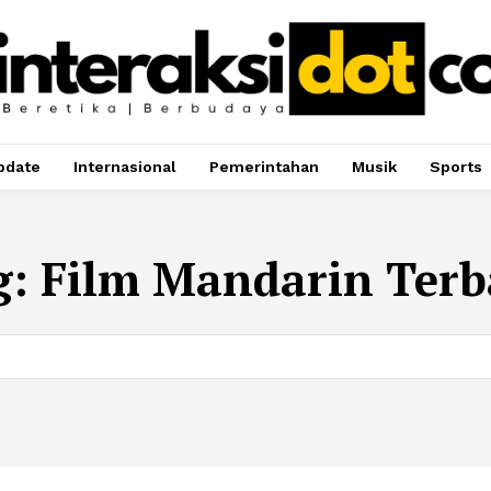
pdate
Internasional
Pemerintahan
Musik
Sports
g:
Film Mandarin Terb