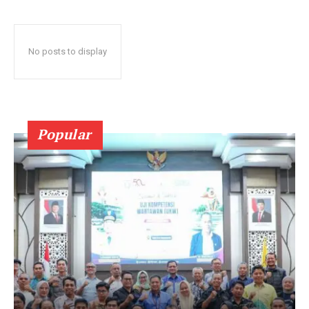
No posts to display
Popular