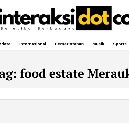
pdate
Internasional
Pemerintahan
Musik
Sports
ag:
food estate Merau