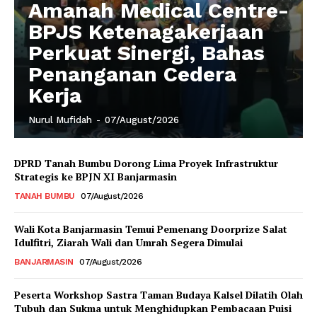
Amanah Medical Centre-
BPJS Ketenagakerjaan
Perkuat Sinergi, Bahas
Penanganan Cedera
Kerja
Nurul Mufidah
-
07/August/2026
DPRD Tanah Bumbu Dorong Lima Proyek Infrastruktur
Strategis ke BPJN XI Banjarmasin
TANAH BUMBU
07/August/2026
Wali Kota Banjarmasin Temui Pemenang Doorprize Salat
Idulfitri, Ziarah Wali dan Umrah Segera Dimulai
BANJARMASIN
07/August/2026
Peserta Workshop Sastra Taman Budaya Kalsel Dilatih Olah
Tubuh dan Sukma untuk Menghidupkan Pembacaan Puisi