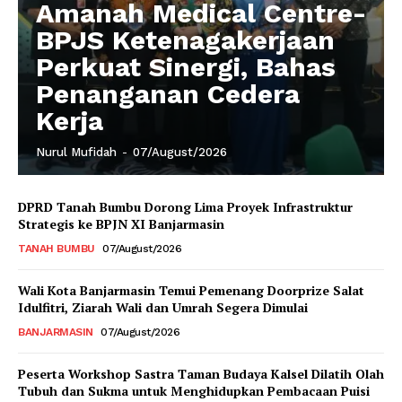
Amanah Medical Centre-
BPJS Ketenagakerjaan
Perkuat Sinergi, Bahas
Penanganan Cedera
Kerja
Nurul Mufidah
-
07/August/2026
DPRD Tanah Bumbu Dorong Lima Proyek Infrastruktur
Strategis ke BPJN XI Banjarmasin
TANAH BUMBU
07/August/2026
Wali Kota Banjarmasin Temui Pemenang Doorprize Salat
Idulfitri, Ziarah Wali dan Umrah Segera Dimulai
BANJARMASIN
07/August/2026
Peserta Workshop Sastra Taman Budaya Kalsel Dilatih Olah
Tubuh dan Sukma untuk Menghidupkan Pembacaan Puisi