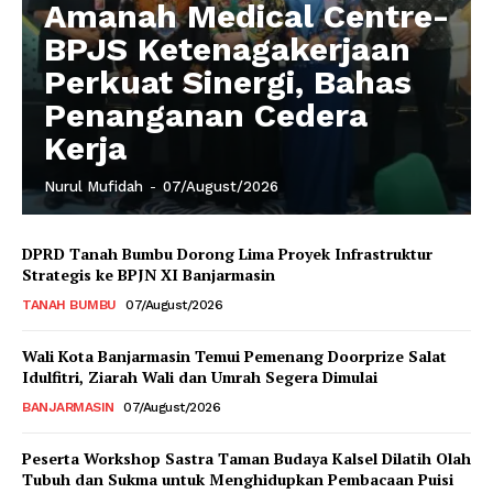
Amanah Medical Centre-
BPJS Ketenagakerjaan
Perkuat Sinergi, Bahas
Penanganan Cedera
Kerja
Nurul Mufidah
-
07/August/2026
DPRD Tanah Bumbu Dorong Lima Proyek Infrastruktur
Strategis ke BPJN XI Banjarmasin
TANAH BUMBU
07/August/2026
Wali Kota Banjarmasin Temui Pemenang Doorprize Salat
Idulfitri, Ziarah Wali dan Umrah Segera Dimulai
BANJARMASIN
07/August/2026
Peserta Workshop Sastra Taman Budaya Kalsel Dilatih Olah
Tubuh dan Sukma untuk Menghidupkan Pembacaan Puisi