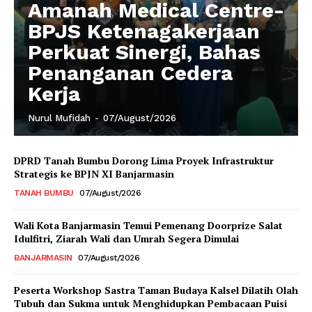
Amanah Medical Centre-
BPJS Ketenagakerjaan
Perkuat Sinergi, Bahas
Penanganan Cedera
Kerja
Nurul Mufidah
-
07/August/2026
DPRD Tanah Bumbu Dorong Lima Proyek Infrastruktur
Strategis ke BPJN XI Banjarmasin
TANAH BUMBU
07/August/2026
Wali Kota Banjarmasin Temui Pemenang Doorprize Salat
Idulfitri, Ziarah Wali dan Umrah Segera Dimulai
BANJARMASIN
07/August/2026
Peserta Workshop Sastra Taman Budaya Kalsel Dilatih Olah
Tubuh dan Sukma untuk Menghidupkan Pembacaan Puisi