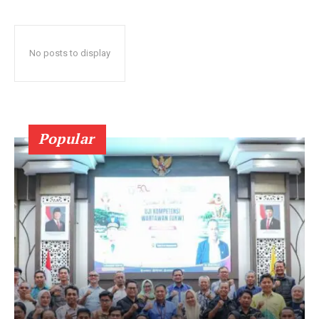
No posts to display
Popular