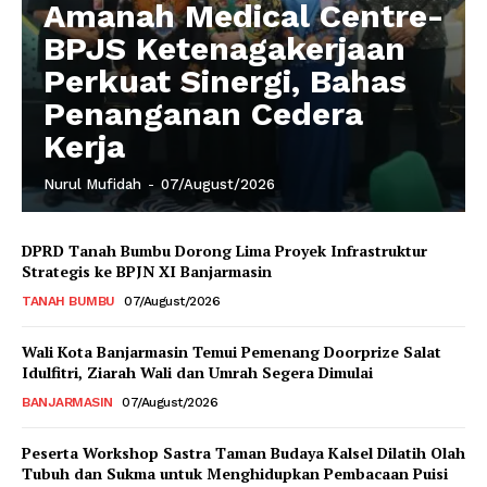
Amanah Medical Centre-
BPJS Ketenagakerjaan
Perkuat Sinergi, Bahas
Penanganan Cedera
Kerja
Nurul Mufidah
-
07/August/2026
DPRD Tanah Bumbu Dorong Lima Proyek Infrastruktur
Strategis ke BPJN XI Banjarmasin
TANAH BUMBU
07/August/2026
Wali Kota Banjarmasin Temui Pemenang Doorprize Salat
Idulfitri, Ziarah Wali dan Umrah Segera Dimulai
BANJARMASIN
07/August/2026
Peserta Workshop Sastra Taman Budaya Kalsel Dilatih Olah
Tubuh dan Sukma untuk Menghidupkan Pembacaan Puisi