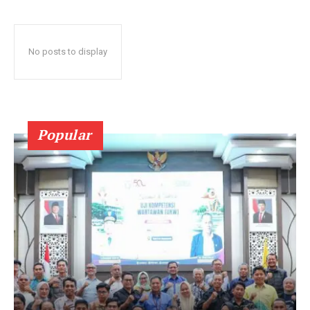
No posts to display
Popular