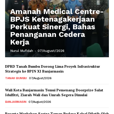
Amanah Medical Centre-
BPJS Ketenagakerjaan
Perkuat Sinergi, Bahas
Penanganan Cedera
Kerja
Nurul Mufidah
-
07/August/2026
DPRD Tanah Bumbu Dorong Lima Proyek Infrastruktur
Strategis ke BPJN XI Banjarmasin
TANAH BUMBU
07/August/2026
Wali Kota Banjarmasin Temui Pemenang Doorprize Salat
Idulfitri, Ziarah Wali dan Umrah Segera Dimulai
BANJARMASIN
07/August/2026
Peserta Workshop Sastra Taman Budaya Kalsel Dilatih Olah