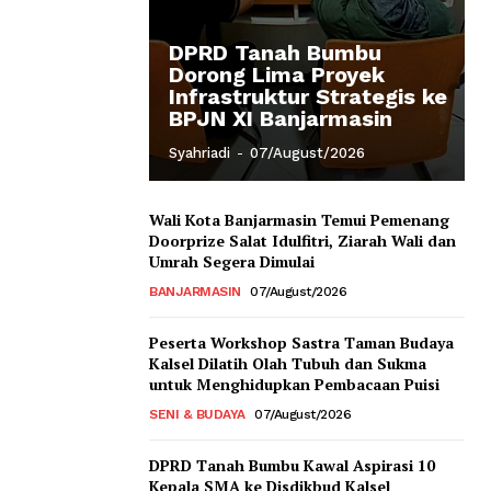
DPRD Tanah Bumbu
Dorong Lima Proyek
Infrastruktur Strategis ke
BPJN XI Banjarmasin
Syahriadi
-
07/August/2026
Wali Kota Banjarmasin Temui Pemenang
Doorprize Salat Idulfitri, Ziarah Wali dan
Umrah Segera Dimulai
BANJARMASIN
07/August/2026
Peserta Workshop Sastra Taman Budaya
Kalsel Dilatih Olah Tubuh dan Sukma
untuk Menghidupkan Pembacaan Puisi
SENI & BUDAYA
07/August/2026
DPRD Tanah Bumbu Kawal Aspirasi 10
Kepala SMA ke Disdikbud Kalsel