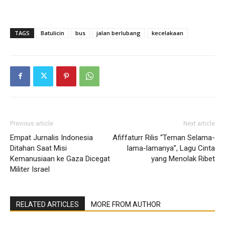
TAGS
Batulicin
bus
jalan berlubang
kecelakaan
Previous article
Next article
Empat Jurnalis Indonesia
Afiffaturr Rilis “Teman Selama-
Ditahan Saat Misi
lama-lamanya”, Lagu Cinta
Kemanusiaan ke Gaza Dicegat
yang Menolak Ribet
Militer Israel
RELATED ARTICLES
MORE FROM AUTHOR