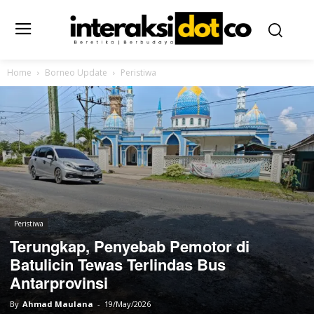
Home
Borneo Update
Peristiwa
Peristiwa
Terungkap, Penyebab Pemotor di
Batulicin Tewas Terlindas Bus
Antarprovinsi
By
Ahmad Maulana
-
19/May/2026