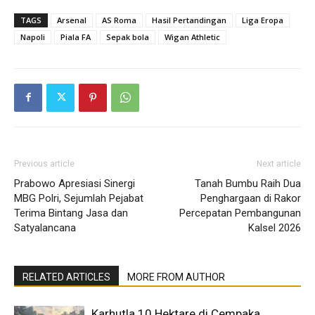
TAGS
Arsenal
AS Roma
Hasil Pertandingan
Liga Eropa
Napoli
Piala FA
Sepak bola
Wigan Athletic
Previous article
Next article
Prabowo Apresiasi Sinergi
Tanah Bumbu Raih Dua
MBG Polri, Sejumlah Pejabat
Penghargaan di Rakor
Terima Bintang Jasa dan
Percepatan Pembangunan
Satyalancana
Kalsel 2026
RELATED ARTICLES
MORE FROM AUTHOR
Karhutla 10 Hektare di Cempaka