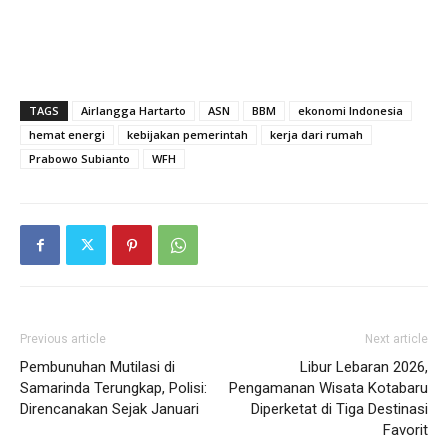
TAGS
Airlangga Hartarto
ASN
BBM
ekonomi Indonesia
hemat energi
kebijakan pemerintah
kerja dari rumah
Prabowo Subianto
WFH
Previous article
Next article
Pembunuhan Mutilasi di
Libur Lebaran 2026,
Samarinda Terungkap, Polisi:
Pengamanan Wisata Kotabaru
Direncanakan Sejak Januari
Diperketat di Tiga Destinasi
Favorit