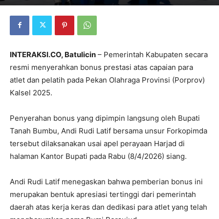
INTERAKSI.CO, Batulicin
– Pemerintah Kabupaten secara
resmi menyerahkan bonus prestasi atas capaian para
atlet dan pelatih pada Pekan Olahraga Provinsi (Porprov)
Kalsel 2025.
Penyerahan bonus yang dipimpin langsung oleh Bupati
Tanah Bumbu, Andi Rudi Latif bersama unsur Forkopimda
tersebut dilaksanakan usai apel perayaan Harjad di
halaman Kantor Bupati pada Rabu (8/4/2026) siang.
Andi Rudi Latif menegaskan bahwa pemberian bonus ini
merupakan bentuk apresiasi tertinggi dari pemerintah
daerah atas kerja keras dan dedikasi para atlet yang telah