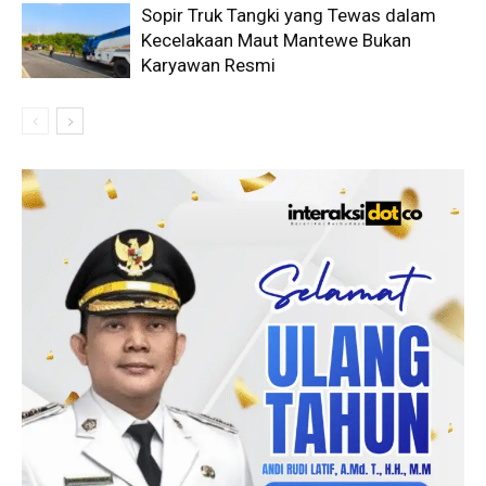
Sopir Truk Tangki yang Tewas dalam
Kecelakaan Maut Mantewe Bukan
Karyawan Resmi