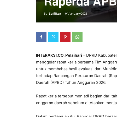
Raperda APB
By
Zulfikar
-
01/January/2026
INTERAKSI.CO, Pelaihari
– DPRD Kabupaten
menggelar rapat kerja bersama
Tim Anggar
untuk membahas hasil evaluasi dari
Muhidi
terhadap Rancangan Peraturan Daerah (Rap
Daerah (APBD) Tahun Anggaran 2026.
Rapat kerja tersebut menjadi bagian dari
anggaran daerah sebelum ditetapkan menjad
Dalam pertemuan itu, Banggar DPRD bers