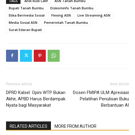
TAGS
Andi Rudi Latif
ASN Tanah Bumbu
Bupati Tanah Bumbu
Diskominfo Tanah Bumbu
Etika Bermedia Sosial
Flexing ASN
Live Streaming ASN
Media Sosial ASN
Pemerintah Tanah Bumbu
Surat Edaran Bupati
Previous article
Next article
DPRD Kalsel: Opini WTP Bukan
Dosen FMIPA ULM Apresiasi
Akhir, APBD Harus Berdampak
Pelatihan Penulisan Buku
Nyata bagi Masyarakat
Berbantuan AI
RELATED ARTICLES
MORE FROM AUTHOR