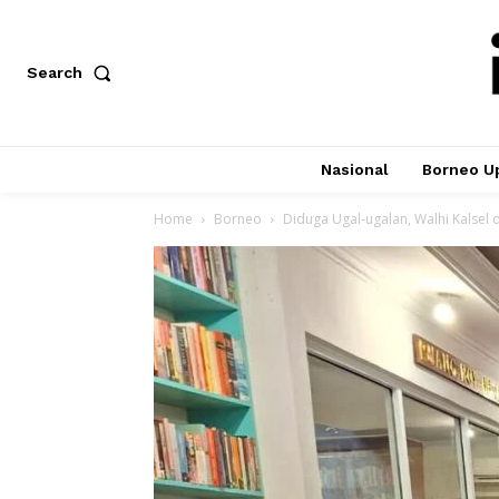
Search
Nasional
Borneo U
Home
Borneo
Diduga Ugal-ugalan, Walhi Kalsel