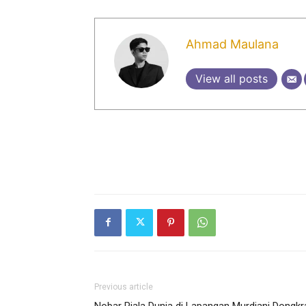
Ahmad Maulana
View all posts
Previous article
Nobar Piala Dunia di Lapangan Murdjani Dongkr