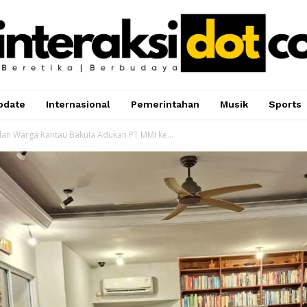
pdate
Internasional
Pemerintahan
Musik
Sports
 dan Warga Rantau Bakula Adukan PT MMI ke...