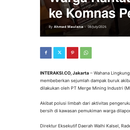
ke Komnas P
By
Ahmad Maulana
-
08/July/2026
INTERAKSI.CO, Jakarta
– Wahana Lingkunga
membeberkan sejumlah dampak buruk akibat
dilakukan oleh PT Merge Mining Industri (M
Akibat polusi limbah dari aktivitas pengeruk
bersih di kawasan pemukiman warga dilapor
​Direktur Eksekutif Daerah Walhi Kalsel,