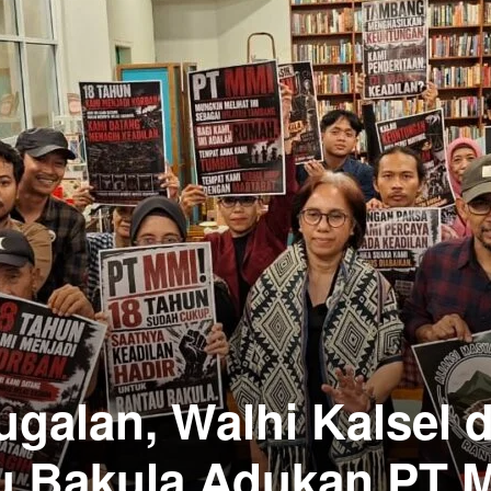
ugalan, Walhi Kalsel 
u Bakula Adukan PT 