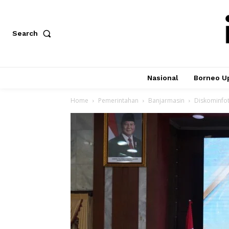
Search
Nasional
Borneo U
Home
Pemerintahan
Banjarmasin
Diskominfot