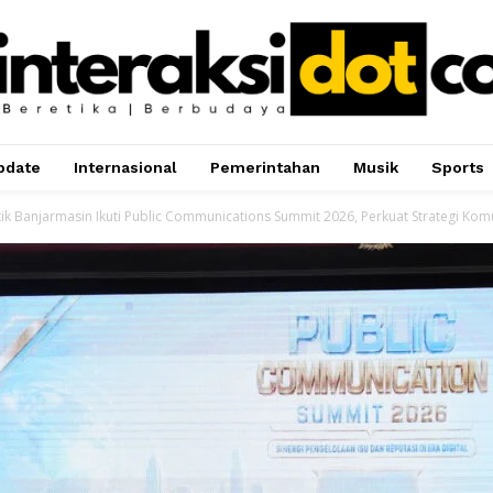
pdate
Internasional
Pemerintahan
Musik
Sports
ik Banjarmasin Ikuti Public Communications Summit 2026, Perkuat Strategi Komun