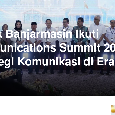
 Banjarmasin Ikuti
nications Summit 20
egi Komunikasi di Era