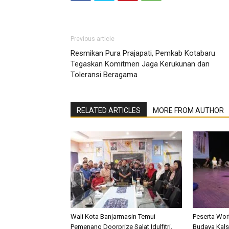
Previous article
Resmikan Pura Prajapati, Pemkab Kotabaru
Tegaskan Komitmen Jaga Kerukunan dan
Toleransi Beragama
RELATED ARTICLES
MORE FROM AUTHOR
Wali Kota Banjarmasin Temui
Peserta Wo
Pemenang Doorprize Salat Idulfitri,
Budaya Kalse