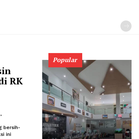
Popular
sin
di RK
,
 bersih-
i ini