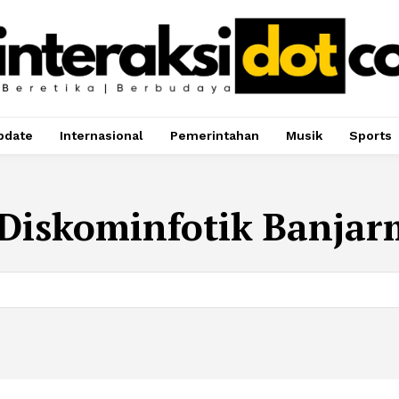
pdate
Internasional
Pemerintahan
Musik
Sports
Diskominfotik Banjar