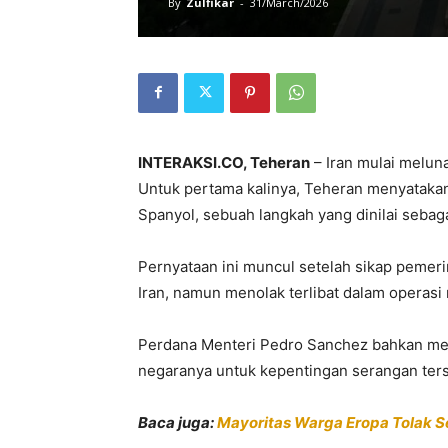
By
Zulfikar
-
31/March/2026
INTERAKSI.CO, Teheran
– Iran mulai melun
Untuk pertama kalinya, Teheran menyatak
Spanyol, sebuah langkah yang dinilai sebaga
Pernyataan ini muncul setelah sikap pemer
Iran, namun menolak terlibat dalam operasi 
Perdana Menteri
Pedro Sanchez
bahkan mel
negaranya untuk kepentingan serangan ter
Baca juga:
Mayoritas Warga Eropa Tolak S