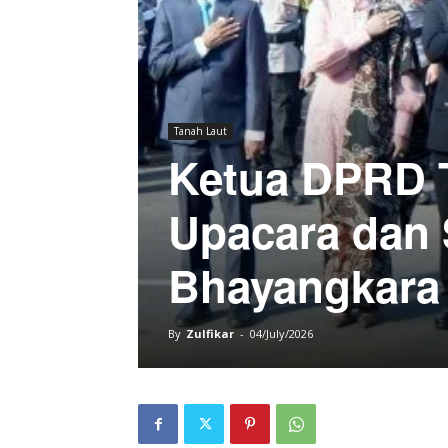
Tanah Laut
Ketua DPRD T
Upacara dan 
Bhayangkara 
By
Zulfikar
-
04/July/2026