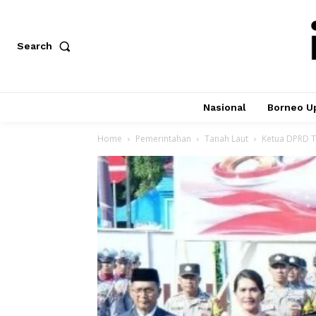
Search
Nasional
Borneo U
Home
Pemerintahan
Tanah Laut
Ketua DPRD T