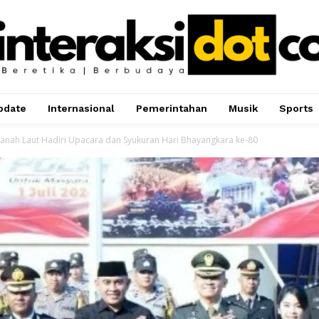
pdate
Internasional
Pemerintahan
Musik
Sports
anah Laut Hadiri Upacara dan Syukuran Hari Bhayangkara ke-80