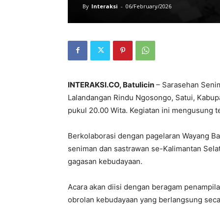
By
Interaksi
-
06/February/2026
INTERAKSI.CO, Batulicin
– Sarasehan Senim
Lalandangan Rindu Ngosongo, Satui, Kabup
pukul 20.00 Wita. Kegiatan ini mengusung t
Berkolaborasi dengan pagelaran Wayang Ban
seniman dan sastrawan se-Kalimantan Selata
gagasan kebudayaan.
Acara akan diisi dengan beragam penampilan
obrolan kebudayaan yang berlangsung secar