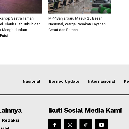
rkshop Sastra Taman
MPP Banjarbaru Masuk 25 Besar
l Dilatih Olah Tubuh dan
Nasional, Warga Rasakan Layanan
k Menghidupkan
Cepat dan Ramah
Puisi
Nasional
Borneo Update
Internasional
Pe
Lainnya
Ikuti Sosial Media Kami
 Redaksi
 Misi