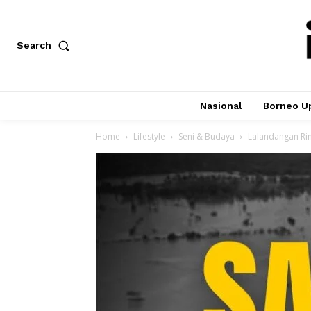
Search
Nasional
Borneo U
Home
Lifestyle
Seni & Budaya
Lalandangan Ri