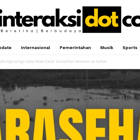
pdate
Internasional
Pemerintahan
Musik
Sports
ndu Ngosongo Satui Akan Gelar Sarasehan Seniman se-Kalsel