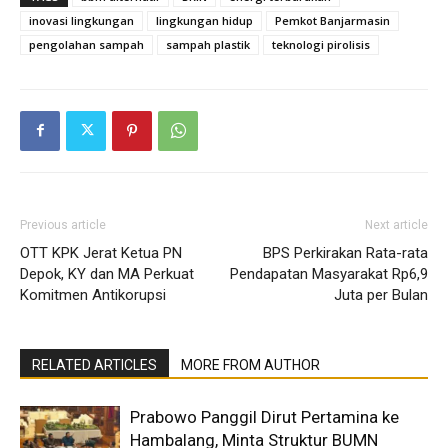
inovasi lingkungan
lingkungan hidup
Pemkot Banjarmasin
pengolahan sampah
sampah plastik
teknologi pirolisis
Previous article
Next article
OTT KPK Jerat Ketua PN
BPS Perkirakan Rata-rata
Depok, KY dan MA Perkuat
Pendapatan Masyarakat Rp6,9
Komitmen Antikorupsi
Juta per Bulan
RELATED ARTICLES
MORE FROM AUTHOR
Prabowo Panggil Dirut Pertamina ke
Hambalang, Minta Struktur BUMN