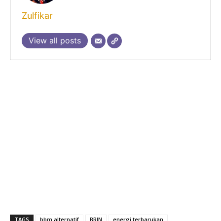
Zulfikar
View all posts
TAGS
bbm alternatif
BRIN
energi terbarukan