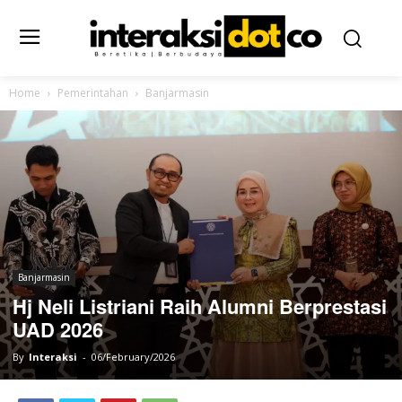
Home
Pemerintahan
Banjarmasin
Banjarmasin
Hj Neli Listriani Raih Alumni Berprestasi
UAD 2026
By
Interaksi
-
06/February/2026