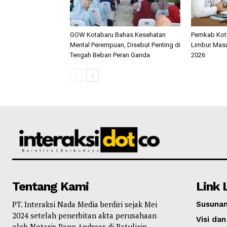
GOW Kotabaru Bahas Kesehatan
Pemkab Kota
Mental Perempuan, Disebut Penting di
Limbur Masu
Tengah Beban Peran Ganda
2026
Tentang Kami
Link 
PT. Interaksi Nada Media berdiri sejak Mei
Susunan
2024 setelah penerbitan akta perusahaan
Visi dan
oleh Notaris Pang Andreas di Batulicin,