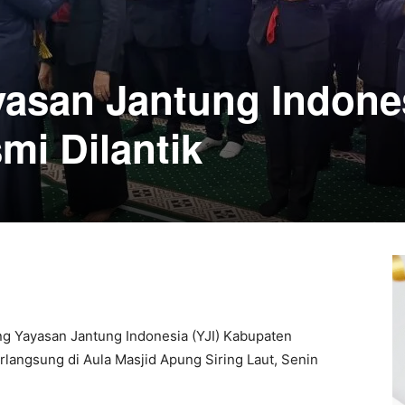
asan Jantung Indone
mi Dilantik
 Yayasan Jantung Indonesia (YJI) Kabupaten
rlangsung di Aula Masjid Apung Siring Laut, Senin