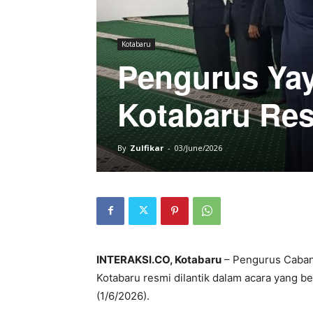
Kotabaru
Pengurus Yay
Kotabaru Res
By
Zulfikar
-
03/June/2026
INTERAKSI.CO, Kotabaru
– Pengurus Cabang
Kotabaru resmi dilantik dalam acara yang be
(1/6/2026).