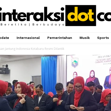
pdate
Internasional
Pemerintahan
Musik
Sports
an Jantung Indonesia Kotabaru Resmi Dilantik