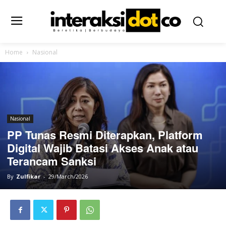
Home
Nasional
Nasional
PP Tunas Resmi Diterapkan, Platform
Digital Wajib Batasi Akses Anak atau
Terancam Sanksi
By
Zulfikar
-
29/March/2026