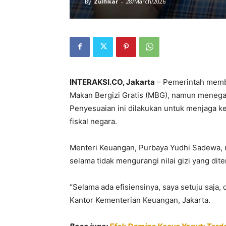
By
Zulfikar
-
28/March/2026
INTERAKSI.CO, Jakarta
– Pemerintah membu
Makan Bergizi Gratis (MBG), namun menegas
Penyesuaian ini dilakukan untuk menjaga
fiskal negara.
Menteri Keuangan,
Purbaya Yudhi Sadewa
,
selama tidak mengurangi nilai gizi yang dit
“Selama ada efisiensinya, saya setuju saja,
Kantor Kementerian Keuangan, Jakarta.