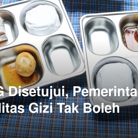
 Disetujui, Pemerint
itas Gizi Tak Boleh