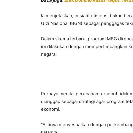
Baca juga:
Efek Domino Kasus Yaqut: Ter
Ia menjelaskan, inisiatif efisiensi bukan b
Gizi Nasional
(BGN) sebagai penggagas tekn
Dalam skema terbaru, program MBG direnca
ini dilakukan dengan mempertimbangkan keb
negara.
Purbaya menilai perubahan tersebut tidak m
dianggap sebagai strategi agar program tet
ekonomi.
“Artinya menyesuaikan dengan perkembanga
katanya.