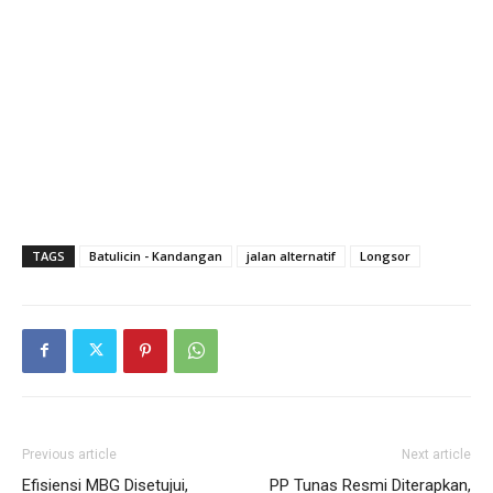
TAGS
Batulicin - Kandangan
jalan alternatif
Longsor
Previous article
Next article
Efisiensi MBG Disetujui,
PP Tunas Resmi Diterapkan,