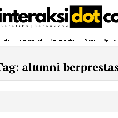
pdate
Internasional
Pemerintahan
Musik
Sports
Tag:
alumni berprestas