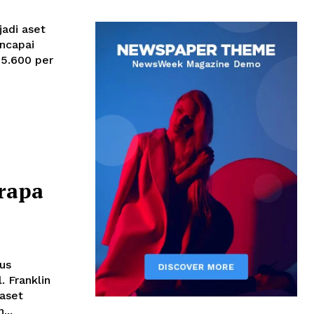
adi aset
encapai
15.600 per
rapa
us
 Franklin
aset
...