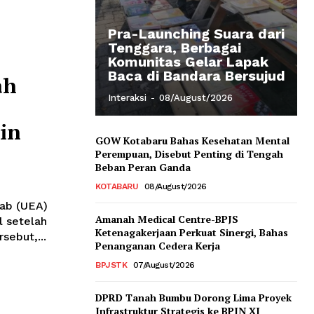
Pra-Launching Suara dari
Tenggara, Berbagai
Komunitas Gelar Lapak
Baca di Bandara Bersujud
ah
Interaksi
-
08/August/2026
in
GOW Kotabaru Bahas Kesehatan Mental
Perempuan, Disebut Penting di Tengah
Beban Peran Ganda
KOTABARU
08/August/2026
rab (UEA)
Amanah Medical Centre-BPJS
l setelah
Ketenagakerjaan Perkuat Sinergi, Bahas
sebut,...
Penanganan Cedera Kerja
BPJSTK
07/August/2026
DPRD Tanah Bumbu Dorong Lima Proyek
Infrastruktur Strategis ke BPJN XI