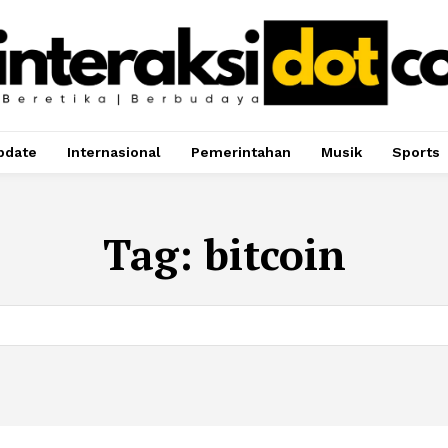
pdate
Internasional
Pemerintahan
Musik
Sports
Tag:
bitcoin