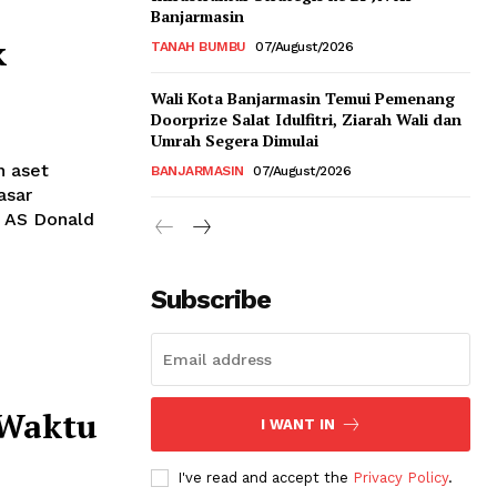
Banjarmasin
k
TANAH BUMBU
07/August/2026
Wali Kota Banjarmasin Temui Pemenang
Doorprize Salat Idulfitri, Ziarah Wali dan
Umrah Segera Dimulai
n aset
BANJARMASIN
07/August/2026
asar
n AS Donald
Subscribe
 Waktu
I WANT IN
I've read and accept the
Privacy Policy
.