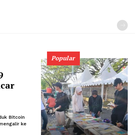
Popular
9
ncar
duk Bitcoin
mengalir ke