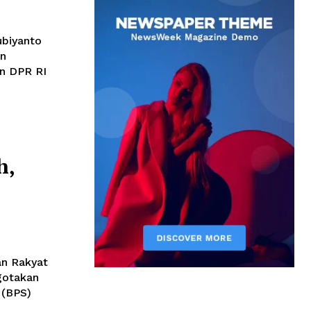
ubiyanto
rn
an DPR RI
h,
an Rakyat
gotakan
k (BPS)