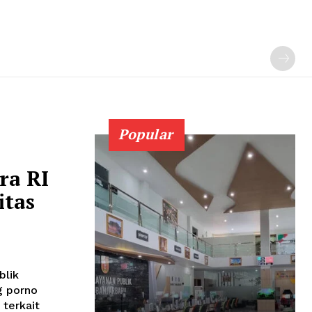
Popular
ra RI
itas
blik
g porno
 terkait