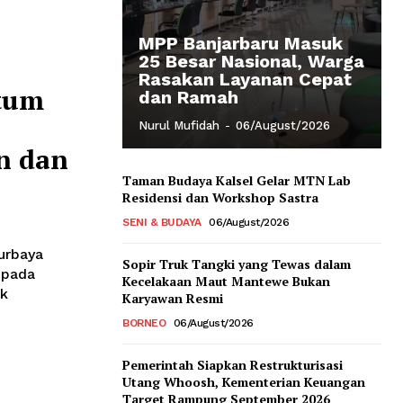
MPP Banjarbaru Masuk
25 Besar Nasional, Warga
Rasakan Layanan Cepat
tum
dan Ramah
Nurul Mufidah
-
06/August/2026
n dan
Taman Budaya Kalsel Gelar MTN Lab
Residensi dan Workshop Sastra
SENI & BUDAYA
06/August/2026
urbaya
Sopir Truk Tangki yang Tewas dalam
epada
Kecelakaan Maut Mantewe Bukan
uk
Karyawan Resmi
BORNEO
06/August/2026
Pemerintah Siapkan Restrukturisasi
Utang Whoosh, Kementerian Keuangan
Target Rampung September 2026