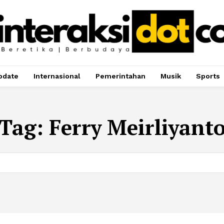
pdate
Internasional
Pemerintahan
Musik
Sports
Tag:
Ferry Meirliyant