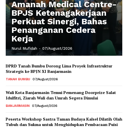
Amanah Medical Centre-
BPJS Ketenagakerjaan
Perkuat Sinergi, Bahas
Penanganan Cedera
Kerja
Nurul Mufidah
-
07/August/2026
DPRD Tanah Bumbu Dorong Lima Proyek Infrastruktur
Strategis ke BPJN XI Banjarmasin
TANAH BUMBU
07/August/2026
Wali Kota Banjarmasin Temui Pemenang Doorprize Salat
Idulfitri, Ziarah Wali dan Umrah Segera Dimulai
BANJARMASIN
07/August/2026
Peserta Workshop Sastra Taman Budaya Kalsel Dilatih Olah
Tubuh dan Sukma untuk Menghidupkan Pembacaan Puisi