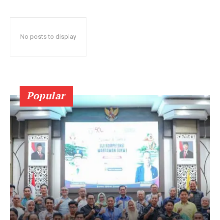
No posts to display
Popular