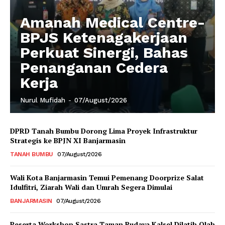
Amanah Medical Centre-
BPJS Ketenagakerjaan
Perkuat Sinergi, Bahas
Penanganan Cedera
Kerja
Nurul Mufidah
-
07/August/2026
DPRD Tanah Bumbu Dorong Lima Proyek Infrastruktur
Strategis ke BPJN XI Banjarmasin
TANAH BUMBU
07/August/2026
Wali Kota Banjarmasin Temui Pemenang Doorprize Salat
Idulfitri, Ziarah Wali dan Umrah Segera Dimulai
BANJARMASIN
07/August/2026
Peserta Workshop Sastra Taman Budaya Kalsel Dilatih Olah