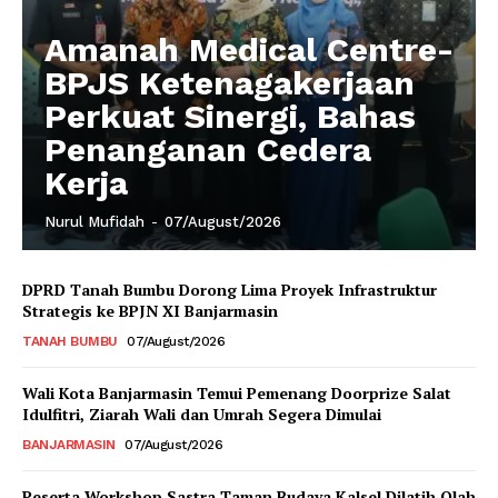
Amanah Medical Centre-
BPJS Ketenagakerjaan
Perkuat Sinergi, Bahas
Penanganan Cedera
Kerja
Nurul Mufidah
-
07/August/2026
DPRD Tanah Bumbu Dorong Lima Proyek Infrastruktur
Strategis ke BPJN XI Banjarmasin
TANAH BUMBU
07/August/2026
Wali Kota Banjarmasin Temui Pemenang Doorprize Salat
Idulfitri, Ziarah Wali dan Umrah Segera Dimulai
BANJARMASIN
07/August/2026
Peserta Workshop Sastra Taman Budaya Kalsel Dilatih Olah